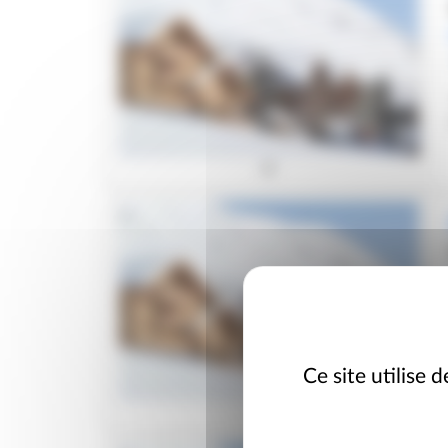
Ce site utilise