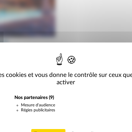
lages perchés de l'arrière-pays Varois (Tourrettes, Caillan, Montau
 des cookies et vous donne le contrôle sur ceux qu
activer
Nos partenaires
(9)
Mesure d'audience
Régies publicitaires