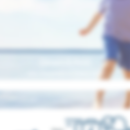
Départs 15 Août
votre semaine en France
À partir de
495 €