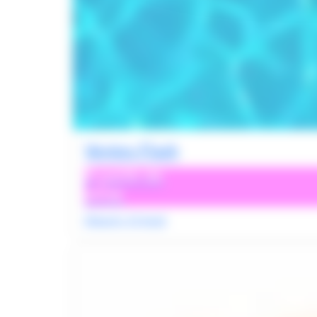
Ventes Flash
À partir de
495€
Départs 15 Août