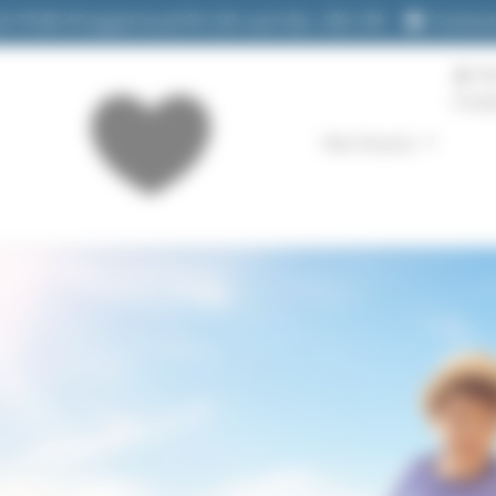
26 70 80 45
(appel local)
9h-21h sauf dim. 10h-19h
Contact
M
Comp
Mes Favoris