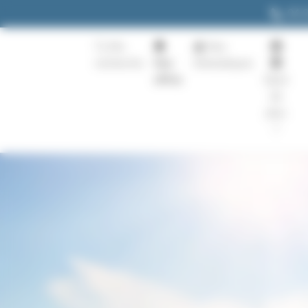
Panneau de gestion des cookies
04 
Ma
Nos
recherche
Nos
thématiques
offres
Quoi
de
plus
?