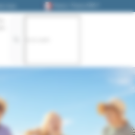
France / France (FR)
ez-nous
on
te