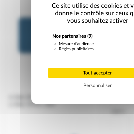
Ce site utilise des cookies et 
donne le contrôle sur ceux 
vous souhaitez activer
Nos partenaires
(9)
Mesure d'audience
Régies publicitaires
Tout accepter
Personnaliser
du
Sam. 06 Févr. 2027
au
Sam. 13 Févr. 2027
1685 €