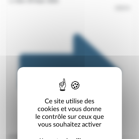
au
Sam. 05 Sept. 2026
1023 €
Ce site utilise des
cookies et vous donne
le contrôle sur ceux que
vous souhaitez activer
du
Sam. 05 Sept. 2026