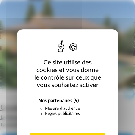
Ce site utilise des
cookies et vous donne
le contrôle sur ceux que
vous souhaitez activer
Nos partenaires
(9)
Cavalaire
Mesure d'audience
Régies publicitaires
Le Domaine de l'eilen
La semaine à partir de
1029 €