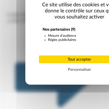
Ce site utilise des cookies et 
donne le contrôle sur ceux 
du
Sam. 20 Févr. 2027
vous souhaitez activer
au
Sam. 27 Févr. 2027
1275 €
Nos partenaires
(9)
Mesure d'audience
Régies publicitaires
Tout accepter
Personnaliser